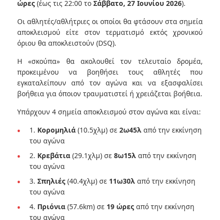
ώρες
(έως τις 22:00 το
Σάββατο, 27 Ιουνίου 2026
).
Οι αθλητές/αθλήτριες οι οποίοι θα φτάσουν στα σημεία
αποκλεισμού είτε στον τερματισμό εκτός χρονικού
όριου θα αποκλειστούν (DSQ).
Η «σκούπα» θα ακολουθεί τον τελευταίο δρομέα,
προκειμένου να βοηθήσει τους αθλητές που
εγκαταλείπουν από τον αγώνα και να εξασφαλίσει
βοήθεια για όποιον τραυματιστεί ή χρειάζεται βοήθεια.
Υπάρχουν 4 σημεία αποκλεισμού στον αγώνα και είναι:
1.
Κορομηλιά
(10.5χλμ) σε
2ω45λ
από την εκκίνηση
του αγώνα
2.
Κρεβάτια
(29.1χλμ) σε
8ω15λ
από την εκκίνηση
του αγώνα
3.
Σπηλιές
(40.4χλμ) σε
11ω30λ
από την εκκίνηση
του αγώνα
4.
Πριόνια
(57.6km) σε
19 ώρες
από την εκκίνηση
του αγώνα