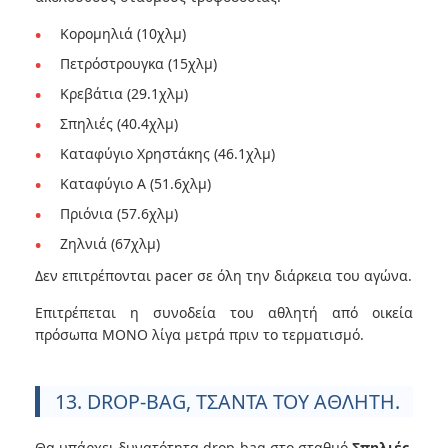
Κορομηλιά (10χλμ)
Πετρόστρουγκα (15χλμ)
Κρεβάτια (29.1χλμ)
Σπηλιές (40.4χλμ)
Καταφύγιο Χρηστάκης (46.1χλμ)
Καταφύγιο Α (51.6χλμ)
Πριόνια (57.6χλμ)
Ζηλνιά (67χλμ)
Δεν επιτρέπονται pacer σε όλη την διάρκεια του αγώνα.
Επιτρέπεται η συνοδεία του αθλητή από οικεία
πρόσωπα ΜΟΝΟ λίγα μετρά πριν το τερματισμό.
13. DROP-BAG, ΤΣΑΝΤΑ ΤΟΥ ΑΘΛΗΤΗ.
Θα υπάρχει δυνατότητα drop-bag στο σταθμό
Σπηλιές
.