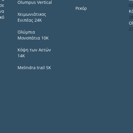
Olumpus Vertical
σε
0
Ρεκόρ
να
Κ
Χειμωνιάτικος
κό
2
Ενιπέας 24Κ
O
2
Ολύμπια
Μονοπάτια 10Κ
Κόψη των Αετών
14Κ
Melindra trail 5Κ