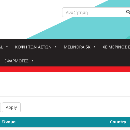
Αναζήτηση
Α
Search
AL
ΚΌΨΗ ΤΩΝ ΑΕΤΏΝ
MELINDRA 5K
ΧΕΙΜΕΡΙΝΟΣ 
ΕΦΑΡΜΟΓΈΣ
Apply
Όνομα
Country