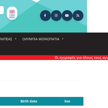
ναζήτηση
ΕΝΙΠΕΑΣ
ΟΛΎΜΠΙΑ ΜΟΝΟΠΆΤΙΑ
Οι εγγραφές για όλους τους αγώνες έχ
Birth date
Sex