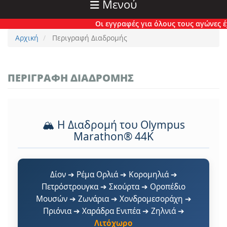
Μενού
Οι εγγραφές για όλους τους αγώνες έχουν π
Αρχική
Περιγραφή Διαδρομής
ΠΕΡΙΓΡΑΦΉ ΔΙΑΔΡΟΜΉΣ
🏔️ Η Διαδρομή του Olympus
Marathon® 44K
Δίον ➔ Ρέμα Ορλιά ➔ Κορομηλιά ➔
Πετρόστρουγκα ➔ Σκούρτα ➔ Οροπέδιο
Μουσών ➔ Ζωνάρια ➔ Χονδρομεσοράχη ➔
Πριόνια ➔ Χαράδρα Ενιπέα ➔ Ζηλνιά ➔
Λιτόχωρο