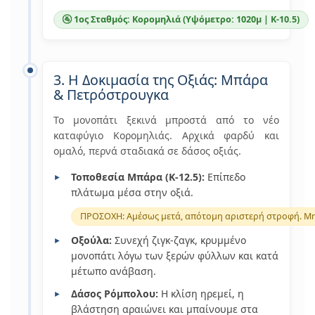
🚰 1ος Σταθμός: Κορομηλιά (Υψόμετρο: 1020μ | Κ-10.5)
3. Η Δοκιμασία της Οξιάς: Μπάρα
& Πετρόστρουγκα
Το μονοπάτι ξεκινά μπροστά από το νέο
καταφύγιο Κορομηλιάς. Αρχικά φαρδύ και
ομαλό, περνά σταδιακά σε δάσος οξιάς.
Τοποθεσία Μπάρα (Κ-12.5):
Επίπεδο
πλάτωμα μέσα στην οξιά.
ΠΡΟΣΟΧΗ: Αμέσως μετά, απότομη αριστερή στροφή. Μη
Οξούλα:
Συνεχή ζιγκ-ζαγκ, κρυμμένο
μονοπάτι λόγω των ξερών φύλλων και κατά
μέτωπο ανάβαση.
Δάσος Ρόμπολου:
Η κλίση ηρεμεί, η
βλάστηση αραιώνει και μπαίνουμε στα