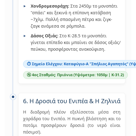
Χονδρομεσοράχη:
Στα 2450μ το μονοπάτι
"σπάει" και ξεκινά η επίπονη κατάβαση
~7χλμ. Πολλή σπασμένη πέτρα και ζιγκ-
ζαγκ ανάμεσα σε ρόμπολα.
Δάσος Οξιάς:
Στο Κ-28.5 το μονοπάτι
γίνεται επίπεδο και μπαίνει σε δάσος οξιάς/
πεύκου, προσφέροντας ανακούφιση.
⏱️ Σημείο Ελέγχου: Καταφύγιο-Α "Σπήλιος Αγαπητός" (Υψ
🚰 4ος Σταθμός: Πριόνια (Υψόμετρο: 1050μ | Κ-31.2)
6. Η Δροσιά του Ενιπέα & Η Ζηλνιά
Η διαδρομή πλέον εξελίσσεται μέσα στη
χαράδρα του Ενιπέα. Η πυκνή βλάστηση και το
ποτάμι προσφέρουν δροσιά (το νερό είναι
πόσιμο!).