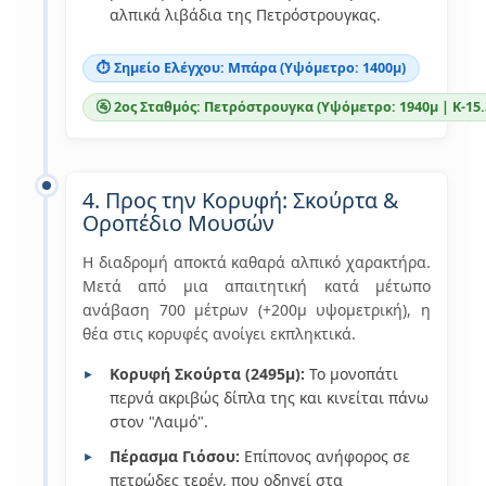
αλπικά λιβάδια της Πετρόστρουγκας.
⏱️ Σημείο Ελέγχου: Μπάρα (Υψόμετρο: 1400μ)
🚰 2ος Σταθμός: Πετρόστρουγκα (Υψόμετρο: 1940μ | Κ-15.
4. Προς την Κορυφή: Σκούρτα &
Οροπέδιο Μουσών
Η διαδρομή αποκτά καθαρά αλπικό χαρακτήρα.
Μετά από μια απαιτητική κατά μέτωπο
ανάβαση 700 μέτρων (+200μ υψομετρική), η
θέα στις κορυφές ανοίγει εκπληκτικά.
Κορυφή Σκούρτα (2495μ):
Το μονοπάτι
περνά ακριβώς δίπλα της και κινείται πάνω
στον "Λαιμό".
Πέρασμα Γιόσου:
Επίπονος ανήφορος σε
πετρώδες τερέν, που οδηγεί στα