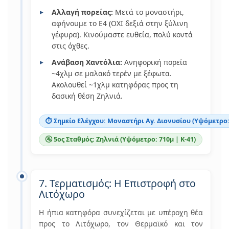
Αλλαγή πορείας:
Μετά το μοναστήρι,
αφήνουμε το Ε4 (ΟΧΙ δεξιά στην ξύλινη
γέφυρα). Κινούμαστε ευθεία, πολύ κοντά
στις όχθες.
Ανάβαση Χαντόλια:
Ανηφορική πορεία
~4χλμ σε μαλακό τερέν με ξέφωτα.
Ακολουθεί ~1χλμ κατηφόρας προς τη
δασική θέση Ζηλνιά.
⏱️ Σημείο Ελέγχου: Μοναστήρι Αγ. Διονυσίου (Υψόμετρο: 
🚰 5ος Σταθμός: Ζηλνιά (Υψόμετρο: 710μ | Κ-41)
7. Τερματισμός: Η Επιστροφή στο
Λιτόχωρο
Η ήπια κατηφόρα συνεχίζεται με υπέροχη θέα
προς το Λιτόχωρο, τον Θερμαϊκό και τον