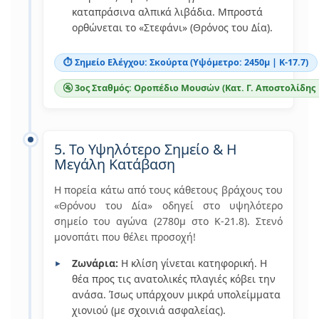
καταπράσινα αλπικά λιβάδια. Μπροστά
ορθώνεται το «Στεφάνι» (Θρόνος του Δία).
⏱️ Σημείο Ελέγχου: Σκούρτα (Υψόμετρο: 2450μ | Κ-17.7)
🚰 3ος Σταθμός: Οροπέδιο Μουσών (Κατ. Γ. Αποστολίδης | 
5. Το Υψηλότερο Σημείο & Η
Μεγάλη Κατάβαση
Η πορεία κάτω από τους κάθετους βράχους του
«Θρόνου του Δία» οδηγεί στο υψηλότερο
σημείο του αγώνα (2780μ στο Κ-21.8). Στενό
μονοπάτι που θέλει προσοχή!
Ζωνάρια:
Η κλίση γίνεται κατηφορική. Η
θέα προς τις ανατολικές πλαγιές κόβει την
ανάσα. Ίσως υπάρχουν μικρά υπολείμματα
χιονιού (με σχοινιά ασφαλείας).