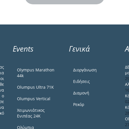
Events
Γενικά
Α
ας
Δ
Olympus Marathon
Διοργάνωση
ια
μ
44k
οι
2
Ειδήσεις
θε
Α
Olumpus Ultra 71K
να
1
Διαμονή
 ο
Κ
Olumpus Vertical
σε
0
Ρεκόρ
να
Κ
Χειμωνιάτικος
κό
2
Ενιπέας 24Κ
O
2
Ολύμπια