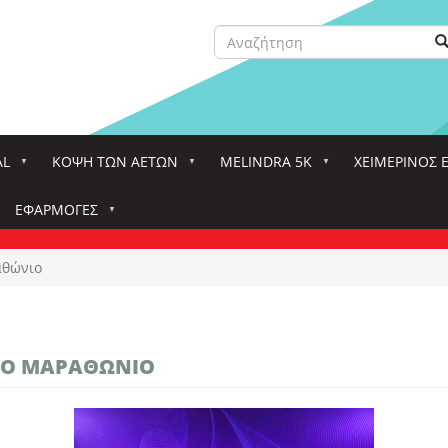
Αναζήτηση
Α
Search
AL
ΚΌΨΗ ΤΩΝ ΑΕΤΏΝ
MELINDRA 5K
ΧΕΙΜΕΡΙΝΟΣ 
ΕΦΑΡΜΟΓΈΣ
αθώνιο
ΙΚΌ ΜΑΡΑΘΏΝΙΟ