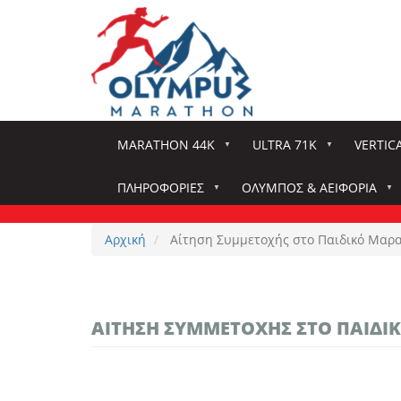
Παράκαμψη
προς
το
κυρίως
περιεχόμενο
MARATHON 44K
ULTRA 71K
VERTIC
ΠΛΗΡΟΦΟΡΊΕΣ
ΌΛΥΜΠΟΣ & ΑΕΙΦΟΡΊΑ
Αρχική
Αίτηση Συμμετοχής στο Παιδικό Μαρ
ΑΊΤΗΣΗ ΣΥΜΜΕΤΟΧΉΣ ΣΤΟ ΠΑΙΔ