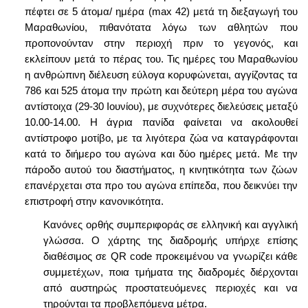
πέφτει σε 5 άτομα/ ημέρα (max 42) μετά τη διεξαγωγή του
Μαραθωνίου, πιθανότατα λόγω των αθλητών που
προπονούνταν στην περιοχή πριν το γεγονός, και
εκλείπουν μετά το πέρας του. Τις ημέρες του Μαραθωνίου
η ανθρώπινη διέλευση εύλογα κορυφώνεται, αγγίζοντας τα
786 και 525 άτομα την πρώτη και δεύτερη μέρα του αγώνα
αντίστοιχα (29-30 Ιουνίου), με συχνότερες διελεύσεις μεταξύ
10.00-14.00
.
Η άγρια πανίδα φαίνεται να ακολουθεί
αντίστροφο μοτίβο, με τα λιγότερα ζώα να καταγράφονται
κατά το διήμερο του αγώνα και δύο ημέρες μετά. Με την
πάροδο αυτού του διαστήματος, η κινητικότητα των ζώων
επανέρχεται στα προ του αγώνα επίπεδα, που δεικνύει την
επιστροφή στην κανονικότητα.
Κανόνες ορθής συμπεριφοράς σε ελληνική και αγγλική
γλώσσα. Ο χάρτης της διαδρομής υπήρχε επίσης
διαθέσιμος σε QR code προκειμένου να γνωρίζει κάθε
συμμετέχων, ποια τμήματα της διαδρομές διέρχονται
από αυστηρώς προστατευόμενες περιοχές και να
τηρούνται τα προβλεπόμενα μέτρα
.