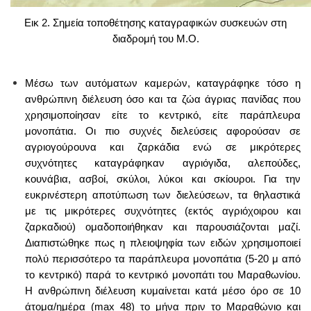
Εικ 2. Σημεία τοποθέτησης καταγραφικών συσκευών στη
διαδρομή του Μ.Ο.
Μέσω των αυτόματων καμερών, καταγράφηκε τόσο η
ανθρώπινη διέλευση όσο και τα ζώα άγριας πανίδας που
χρησιμοποίησαν είτε το κεντρικό, είτε παράπλευρα
μονοπάτια. Οι πιο συχνές διελεύσεις αφορούσαν σε
αγριογούρουνα και ζαρκάδια ενώ σε μικρότερες
συχνότητες καταγράφηκαν αγριόγιδα, αλεπούδες,
κουνάβια, ασβοί, σκύλοι, λύκοι και σκίουροι. Για την
ευκρινέστερη αποτύπωση των διελεύσεων, τα θηλαστικά
με τις μικρότερες συχνότητες (εκτός αγριόχοιρου και
ζαρκαδιού) ομαδοποιήθηκαν και παρουσιάζονται μαζί.
Διαπιστώθηκε πως η πλειοψηφία των ειδών χρησιμοποιεί
πολύ περισσότερο τα παράπλευρα μονοπάτια (5-20 μ από
το κεντρικό) παρά το κεντρικό μονοπάτι του Μαραθωνίου.
Η ανθρώπινη διέλευση κυμαίνεται κατά μέσο όρο σε 10
άτομα/ημέρα (max 48) το μήνα πριν το Μαραθώνιο και