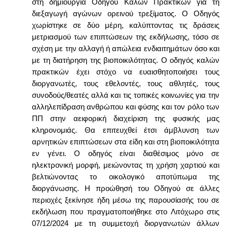
στη δημιουργία Οδηγού Καλών Πρακτικών για τη
διεξαγωγή αγώνων ορεινού τρεξίματος. Ο Οδηγός
χωρίστηκε σε δύο μέρη, καλύπτοντας τις δράσεις
μετριασμού των επιπτώσεων της εκδήλωσης, τόσο σε
σχέση με την αλλαγή ή απώλεια ενδιαιτημάτων όσο και
με τη διατήρηση της βιοποικιλότητας. Ο οδηγός καλών
πρακτικών έχει στόχο να ευαισθητοποιήσει τους
διοργανωτές, τους εθελοντές, τους αθλητές, τους
συνοδούς/θεατές αλλά και τις τοπικές κοινωνίες για την
αλληλεπίδραση ανθρώπου και φύσης και τον ρόλο των
ΠΠ στην αειφορική διαχείριση της φυσικής μας
κληρονομιάς. Θα επιτευχθεί έτσι άμβλυνση των
αρνητικών επιπτώσεων στα είδη και στη βιοποικιλότητα
εν γένει. Ο οδηγός είναι διαθέσιμος μόνο σε
ηλεκτρονική μορφή, μειώνοντας τη χρήση χαρτιού και
βελτιώνοντας το οικολογικό αποτύπωμα της
διοργάνωσης. Η προώθησή του Οδηγού σε άλλες
περιοχές ξεκίνησε ήδη μέσω της παρουσίασής του σε
εκδήλωση που πραγματοποιήθηκε στο Λιτόχωρο στις
07/12/2024 με τη συμμετοχή διοργανωτών άλλων