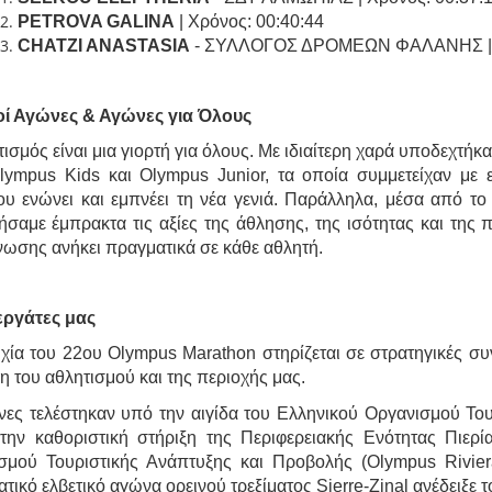
PETROVA GALINA
| Χρόνος: 00:40:44
CHATZI
ANASTASIA
- ΣΥΛΛΟΓΟΣ ΔΡΟΜΕΩΝ ΦΑΛΑΝΗΣ | Χ
οί Αγώνες & Αγώνες για Όλους
ισμός είναι μια γιορτή για όλους. Με ιδιαίτερη χαρά υποδεχτ
Olympus Kids και Olympus Junior, τα οποία συμμετείχαν με 
υ ενώνει και εμπνέει τη νέα γενιά. Παράλληλα, μέσα από το
σαμε έμπρακτα τις αξίες της άθλησης, της ισότητας και της π
νωσης ανήκει πραγματικά σε κάθε αθλητή.
εργάτες μας
χία του 22ου Olympus Marathon στηρίζεται σε στρατηγικές συ
η του αθλητισμού και της περιοχής μας.
νες τελέστηκαν υπό την αιγίδα του Ελληνικού Οργανισμού Το
την καθοριστική στήριξη της Περιφερειακής Ενότητας Πιερί
σμού Τουριστικής Ανάπτυξης και Προβολής (Olympus Rivie
τικό ελβετικό αγώνα ορεινού τρεξίματος Sierre-Zinal ανέδειξε