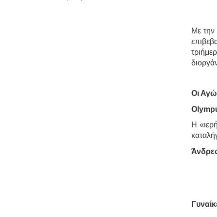
Με την
επιβεβ
τριήμε
διοργά
Οι Αγώ
Olympu
Η «ιερή
καταλήγ
Άνδρες
Γυναίκ