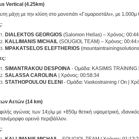
s Vertical (4.25km)
τη μάχη με την κλίση στο μονοπάτι «Γομαροστάλι», με 1.000μ θ
:
DIALEKTOS GEORGIOS
(Salomon Hellas) – Χρόνος: 00:44
KALLIMANIS MICHAIL
(SOUGIOL TEAM) – Χρόνος: 00:44:
MPAKATSELOS ELEFTHERIOS
(mountaintrainingsolutions
ες
:
SIMANTRAKOU DESPOINA
- Ομάδα: KASIMIS TRAINING |
SALASSA CAROLINA
| Χρόνος: 00:58:34
STATHOPOULOU ELENI
- Ομάδα: Vaskostraining / On | Χρ
ων Αετών (14 km)
ιλής αγώνας των 14χλμ με +850μ θετική υψομετρική, ιδανικός 
 πανέμορφο ορεινό περιβάλλον.
:
KALLIMANIS MICHAIL
- SOUGIOL TEAM | Χρόνος: 01:12:2