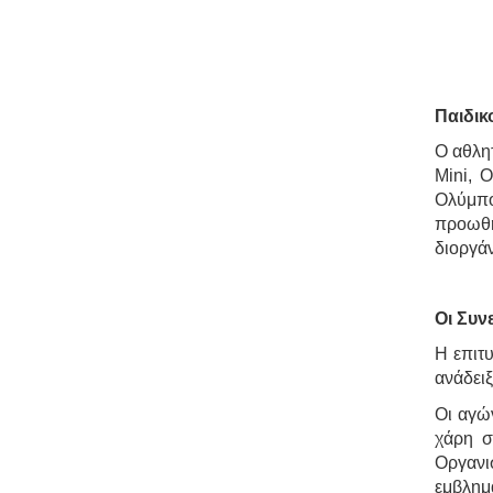
Παιδικ
Ο αθλητ
Mini, 
Ολύμπο
προωθή
διοργά
Οι Συν
Η επιτυ
ανάδειξ
Οι αγώ
χάρη σ
Οργανι
εμβλημα