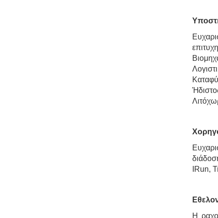
Υποστη
Ευχαρι
επιτυ
Βιομηχ
Λογιστ
Καταφύ
Ήδιστο
Λιτόχωρ
Χορηγο
Ευχαρι
διάδοσ
IRun, Tr
Εθελον
Η ραχο