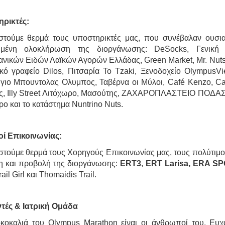
ρικτές:
στούμε θερμά τους υποστηρικτές μας, που συνέβαλαν ουσιασ
χημένη ολοκλήρωση της διοργάνωσης: DeSocks, Γενική
ανικών Ειδών Λαϊκών Αγορών Ελλάδας, Green Market, Mr. Nuts
ικό γραφείο Dilos, Πιτσαρία Το Tzaki, Ξενοδοχείο OlympusV
γιο Μπουντολας Ολυμπος, Ταβέρνα οι Mύλοι, Café Kenzo, Ca
ς, Illy Street Λιτόχωρο, Μασούτης, ΖΑΧΑΡΟΠΛΑΣΤΕΙΟ ΠΟΔΑΣ,
ο και το κατάστημα Nuntrino Nuts.
ί Επικοινωνίας:
στούμε θερμά τους Χορηγούς Επικοινωνίας μας, τους πολύτιμ
η και προβολή της διοργάνωσης:
ERT3
,
ERT Larisa,
ERA SP
ail Girl και Thomaidis Trail.
τές & Ιατρική Ομάδα
κοκαλιά του Olympus Marathon είναι οι άνθρωποί του. Ευ