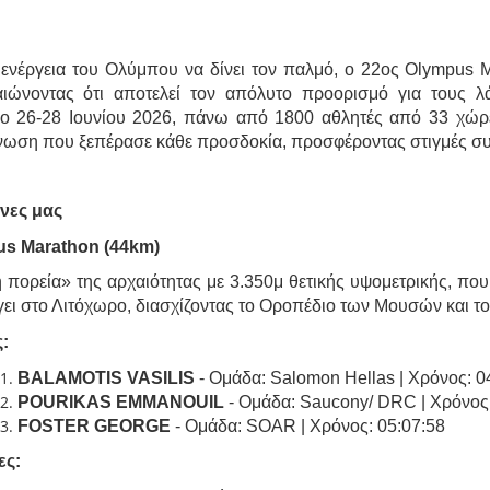
 ενέργεια του Ολύμπου να δίνει τον παλμό, ο 22ος Olympus
αιώνοντας ότι αποτελεί τον απόλυτο προορισμό για τους λά
ρο 26-28 Ιουνίου 2026, πάνω από 1800 αθλητές από 33 χώρε
νωση που ξεπέρασε κάθε προσδοκία, προσφέροντας στιγμές συγ
νες μας
s Marathon (44km)
 πορεία» της αρχαιότητας με 3.350μ θετικής υψομετρικής, που
ει στο Λιτόχωρο, διασχίζοντας το Οροπέδιο των Μουσών και το
:
BALAMOTIS VASILIS
- Ομάδα: Salomon Hellas | Χρόνος: 0
POURIKAS EMMANOUIL
- Ομάδα: Saucony/ DRC | Χρόνος:
FOSTER GEORGE
- Ομάδα: SOAR | Χρόνος: 05:07:58
ες: