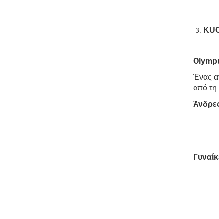
KUC
Olympu
Ένας α
από τη 
Άνδρες
Γυναίκ