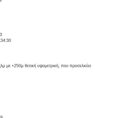
13
:34:30
λμ με +250μ θετική υψομετρική, που προσελκύει
19