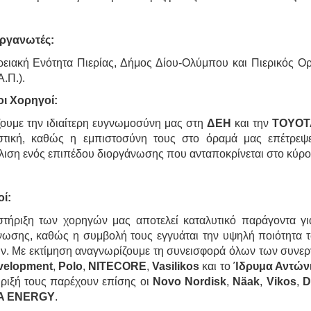
ργανωτές:
ρειακή Ενότητα Πιερίας, Δήμος Δίου-Ολύμπου και Πιερικός Ο
Α.Π.).
ι Χορηγοί:
ουμε την ιδιαίτερη ευγνωμοσύνη μας στη
ΔΕΗ
και την
TOYOT
στική, καθώς η εμπιστοσύνη τους στο όραμά μας επέτρεψ
λιση ενός επιπέδου διοργάνωσης που ανταποκρίνεται στο κύρ
ί:
τήριξη των χορηγών μας αποτελεί καταλυτικό παράγοντα για
νωσης, καθώς η συμβολή τους εγγυάται την υψηλή ποιότητα τ
ν. Με εκτίμηση αναγνωρίζουμε τη συνεισφορά όλων των συνερ
velopment
,
Polo
,
NITECORE
,
Vasilikos
και το
Ίδρυμα Αντώνι
ριξή τους παρέχουν επίσης οι
Novo Nordisk
,
Näak
,
Vikos
,
D
A ENERGY
.