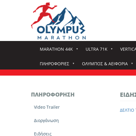
Παράκαμψη
προς
το
κυρίως
περιεχόμενο
MARATHON 44K
ULTRA 71K
VERTIC
ΠΛΗΡΟΦΟΡΊΕΣ
ΌΛΥΜΠΟΣ & ΑΕΙΦΟΡΊΑ
ΕΙΔΉ
ΠΛΗΡΟΦΌΡΗΣΗ
Video Trailer
ΔΕΛΤΙΟ 
Διοργάνωση
Ειδήσεις