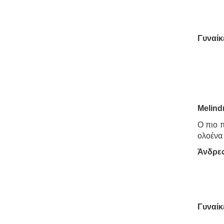
Γυναίκ
Melindr
Ο πιο 
ολοένα 
Άνδρες
Γυναίκ