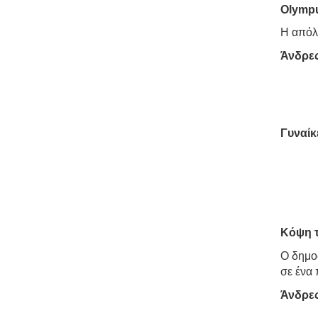
Olympu
Η απόλυ
Άνδρες
Γυναίκ
Κόψη τ
Ο δημοφ
σε ένα
Άνδρες