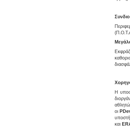
Συνδιο
Περιφε
(Π.Ο.Τ.
Μεγάλο
Εκφράζ
καθορι
διασφά
Χορηγο
Η υποσ
διοργά
αθλητώ
οι
PDe
υποστή
και
ER