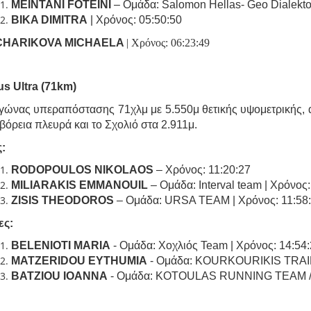
MEINTANI FOTEINI
– Ομάδα: Salomon Hellas- Geo Dialekto
BIKA DIMITRA
| Χρόνος: 05:50:50
HARIKOVA MICHAELA
| Χρόνος: 06:23:49
s Ultra (71km)
γώνας υπεραπόστασης 71χλμ με 5.550μ θετικής υψομετρικής, 
βόρεια πλευρά και το Σχολιό στα 2.911μ.
:
RODOPOULOS NIKOLAOS
– Χρόνος: 11:20:27
MILIARAKIS EMMANOUIL
– Ομάδα: Interval team | Χρόνος:
ZISIS THEODOROS
– Ομάδα: URSA TEAM | Χρόνος: 11:58
ες
:
BELENIOTI MARIA
- Ομάδα: Χοχλιός Team | Χρόνος: 14:54
MATZERIDOU EYTHUMIA
- Ομάδα: KOURKOURIKIS TRAININ
BATZIOU IOANNA
- Ομάδα: KOTOULAS RUNNING TEAM / Σ