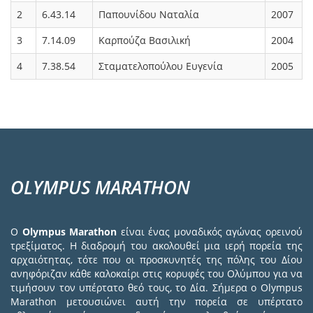
2
6.43.14
Παπουνίδου Ναταλία
2007
3
7.14.09
Καρπούζα Βασιλική
2004
4
7.38.54
Σταματελοπούλου Ευγενία
2005
OLYMPUS MARATHON
Ο
Olympus Marathon
είναι ένας μοναδικός αγώνας ορεινού
τρεξίματος. Η διαδρομή του ακολουθεί μια ιερή πορεία της
αρχαιότητας, τότε που οι προσκυνητές της πόλης του Δίου
ανηφόριζαν κάθε καλοκαίρι στις κορυφές του Ολύμπου για να
τιμήσουν τον υπέρτατο θεό τους, το Δία. Σήμερα ο Olympus
Marathon μετουσιώνει αυτή την πορεία σε υπέρτατο