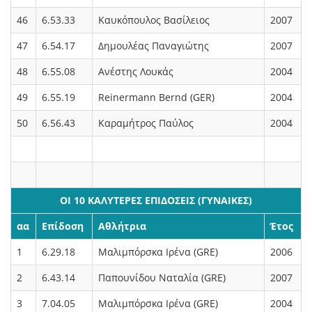
46
6.53.33
Καυκόπουλος Βασίλειος
2007
47
6.54.17
Δημουλέας Παναγιώτης
2007
48
6.55.08
Ανέστης Λουκάς
2004
49
6.55.19
Reinermann Bernd (GER)
2004
50
6.56.43
Καραμήτρος Παύλος
2004
ΟΙ 10 ΚΑΛΥΤΕΡΕΣ ΕΠΙΔΟΣΕΙΣ (ΓΥΝΑΙΚΕΣ)
αα
Επίδοση
Αθλήτρια
Έτος
1
6.29.18
Μαλιμπόρσκα Ιρένα (GRE)
2006
2
6.43.14
Παπουνίδου Ναταλία (GRE)
2007
3
7.04.05
Μαλιμπόρσκα Ιρένα (GRE)
2004