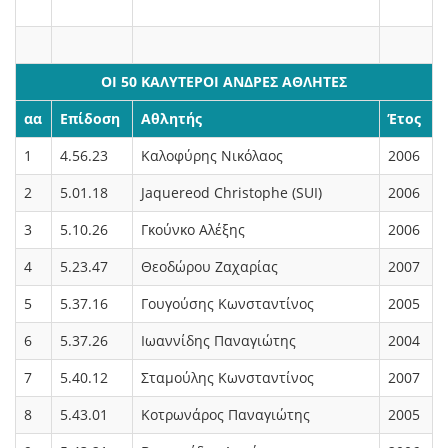
ΟΙ 50 ΚΑΛΥΤΕΡΟΙ ΑΝΔΡΕΣ ΑΘΛΗΤΕΣ
αα
Επίδοση
Αθλητής
Έτος
1
4.56.23
Καλοφύρης Νικόλαος
2006
2
5.01.18
Jaquereod Christophe (SUI)
2006
3
5.10.26
Γκούνκο Αλέξης
2006
4
5.23.47
Θεοδώρου Ζαχαρίας
2007
5
5.37.16
Γουγούσης Κωνσταντίνος
2005
6
5.37.26
Ιωαννίδης Παναγιώτης
2004
7
5.40.12
Σταμούλης Κωνσταντίνος
2007
8
5.43.01
Κοτρωνάρος Παναγιώτης
2005