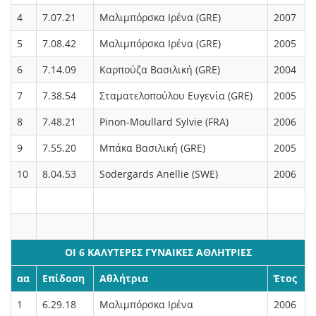
4
7.07.21
Μαλιμπόρσκα Ιρένα (GRE)
2007
5
7.08.42
Μαλιμπόρσκα Ιρένα (GRE)
2005
6
7.14.09
Καρπούζα Βασιλική (GRE)
2004
7
7.38.54
Σταματελοπούλου Ευγενία (GRE)
2005
8
7.48.21
Pinon-Moullard Sylvie (FRA)
2006
9
7.55.20
Μπάκα Βασιλική (GRE)
2005
10
8.04.53
Sodergards Anellie (SWE)
2006
ΟΙ 6 ΚΑΛΥΤΕΡΕΣ ΓΥΝΑΙΚΕΣ ΑΘΛΗΤΡΙΕΣ
αα
Επίδοση
Αθλήτρια
Έτος
1
6.29.18
Μαλιμπόρσκα Ιρένα
2006