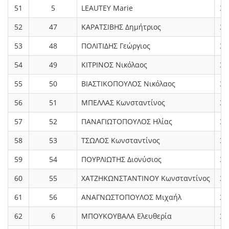
51
5
LEAUTEY Marie
3.
52
47
ΚΑΡΑΤΣΙΒΗΣ Δημήτριος
3.
53
48
ΠΟΛΙΤΙΔΗΣ Γεώργιος
3.
54
49
ΚΙΤΡΙΝΟΣ Νικόλαος
3.
55
50
ΒΙΑΣΤΙΚΟΠΟΥΛΟΣ Νικόλαος
3.
56
51
ΜΠΕΛΛΑΣ Κωνσταντίνος
3.
57
52
ΠΑΝΑΓΙΩΤΟΠΟΥΛΟΣ Ηλίας
3.
58
53
ΤΣΩΛΟΣ Κωνσταντίνος
3.
59
54
ΠΟΥΡΛΙΩΤΗΣ Διονύσιος
3.
60
55
ΧΑΤΖΗΚΩΝΣΤΑΝΤΙΝΟΥ Κωνσταντίνος
3.
61
56
ΑΝΑΓΝΩΣΤΟΠΟΥΛΟΣ Μιχαήλ
3.
62
6
ΜΠΟΥΚΟΥΒΑΛΑ Ελευθερία
3.