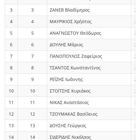
3
3
ΖΑΝΕΒ Βλαδίμηρος
2.
4
4
ΜΑΥΡΙΚΙΟΣ Χρήστος
2.
5
5
ΑΝΑΓΝΩΣΤΟΥ Θεόδωρος
2.
6
6
ΔΟΥΛΗΣ Μάριος
2.
7
7
ΠΑΝΟΠΟΥΛΟΣ Ζαφείριος
2.
8
8
ΤΣΑΝΤΟΣ Κωνσταντίνος
2.
9
9
ΡΕΪΖΗΣ Ιωάννης
2.
10
10
ΣΤΟΪΤΣΗΣ Κυριάκος
2.
11
11
ΝΙΚΑΣ Αναστάσιος
3.
12
12
ΤΖΟΥΜΑΚΑΣ Βασίλειος
3.
13
13
ΔΟΥΣΗΣ Γεώργιος
3.
14
14
ΣΙΔΕΡΙΔΗΣ Νικόλαος
3.