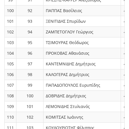
100
92
ΠΑΠΠΑΣ Βασίλειος
4.
101
93
ΞΕΝΙΤΙΔΗΣ Σπυρίδων
4.
102
94
ΖΑΜΠΕΤΟΓΛΟΥ Γεώργιος
4.
103
95
ΤΣΙΜΟΥΡΑΣ Θεόδωρος
4.
104
96
ΠΡΟΚΟΒΑΣ Αθανάσιος
4.
105
97
ΚΑΝΤΕΜΝΙΔΗΣ Δημήτριος
4.
106
98
ΚΑΛΟΓΕΡΑΣ Δημήτριος
4.
107
99
ΠΑΠΑΔΟΠΟΥΛΟΣ Ευρυπίδης
4.
108
100
ΔΟΒΡΙΔΗΣ Δημήτριος
4.
109
101
ΛΕΜΟΝΙΔΗΣ Στυλιανός
4.
110
102
ΚΟΜΙΤΣΑΣ Ιωάννης
4.
111
103
ΚΟΥΛΟΥΡΙΩΤΗΣ Φίλιππος
4.