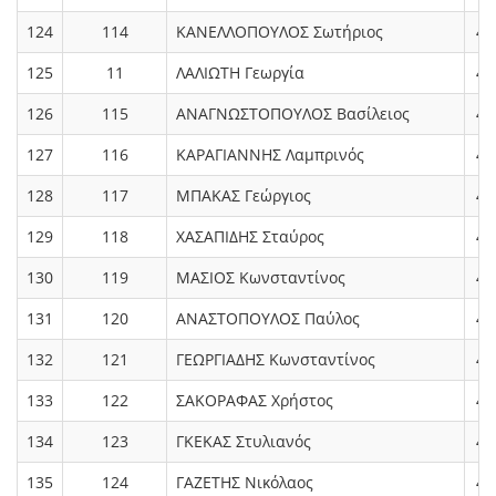
124
114
ΚΑΝΕΛΛΟΠΟΥΛΟΣ Σωτήριος
4.
125
11
ΛΑΛΙΩΤΗ Γεωργία
4.
126
115
ΑΝΑΓΝΩΣΤΟΠΟΥΛΟΣ Βασίλειος
4.
127
116
ΚΑΡΑΓΙΑΝΝΗΣ Λαμπρινός
4.
128
117
ΜΠΑΚΑΣ Γεώργιος
4.
129
118
ΧΑΣΑΠΙΔΗΣ Σταύρος
4.
130
119
ΜΑΣΙΟΣ Κωνσταντίνος
4.
131
120
ΑΝΑΣΤΟΠΟΥΛΟΣ Παύλος
4.
132
121
ΓΕΩΡΓΙΑΔΗΣ Κωνσταντίνος
4.
133
122
ΣΑΚΟΡΑΦΑΣ Χρήστος
4.
134
123
ΓΚΕΚΑΣ Στυλιανός
4.
135
124
ΓΑΖΕΤΗΣ Νικόλαος
4.