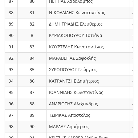
87
80
ΠΕΠΠΑΣ Χαράλαμπος
4.
88
81
ΝΙΚΟΛΑΪΔΗΣ Κωνσταντίνος
4.
89
82
ΔΗΜΗΤΡΙΑΔΗΣ Ελευθέριος
4.
90
8
ΚΥΡΙΑΚΟΠΟΥΛΟΥ Τατιάνα
4.
91
83
ΚΟΥΡΤΕΛΗΣ Κωνσταντίνος
4.
92
84
ΜΑΡΑΒΕΓΙΑΣ Σοφοκλής
4.
93
85
ΣΥΡΟΠΟΥΛΟΣ Γεώργιος
4.
94
86
ΚΑΤΡΑΝΤΖΗΣ Δημήτριος
4.
95
87
ΙΩΑΝΝΙΔΗΣ Κωνσταντίνος
4.
96
88
ΑΝΔΡΙΩΤΗΣ Αλέξανδρος
4.
97
89
ΤΣΙΡΙΚΑΣ Απόστολος
4.
98
90
ΜΑΡΔΑΣ Δημήτριος
4.
99
91
ΚΡΙΕΖΗΣ-ΚΑΡΡΕΡ Αλέξανδρος
4.