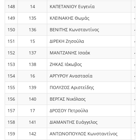
148
14
ΚΑΠΕΤΑΝΙΟΥ Ευγενία
4.
149
135
ΚΛΕΙΝΑΚΗΣ Θωμάς
4.
150
136
ΒΕΝΙΤΗΣ Κωνσταντίνος
4.
151
15
ΔΙΡΕΚΗ Ζησούλα
4.
152
137
ΜΑΝΤΖΑΝΗΣ Ισαάκ
4.
153
138
ΖΗΚΑΣ Ιάκωβος
4.
154
16
ΑΡΓΥΡΟΥ Αναστασία
4.
155
139
ΠΟΛΥΖΟΣ Αριστείδης
4.
156
140
ΒΕΡΓΑΣ Νικόλαος
4.
157
17
ΔΡΟΣΟΥ Πετρούλα
4.
158
141
ΔΙΑΜΑΝΤΗΣ Ευάγγελος
4.
159
142
ΑΝΤΩΝΟΠΟΥΛΟΣ Κωνσταντίνος
5.