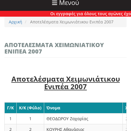
Μενού
Οι εγγραφές για όλους τους αγώνες έχουν π
Αρχική
Αποτελέσματα Χειμωνιάτικου Ενιπέα 2007
ΑΠΟΤΕΛΈΣΜΑΤΑ ΧΕΙΜΩΝΙΆΤΙΚΟΥ
ΕΝΙΠΈΑ 2007
Αποτελέσματα Χειμωνιάτικου
Ενιπέα 2007
Γ/Κ
Κ/Κ (Φύλο)
Όνομα
Χρ
1
1
ΘΕΟΔΩΡΟΥ Ζαχαρίας
2.
2
2
ΚΟΥΡΗΣ Αθανάσιος
2.