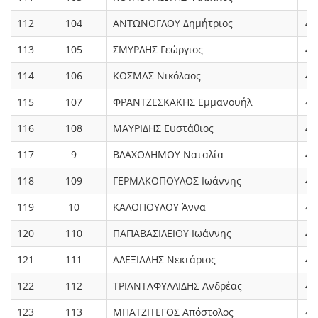
112
104
ΑΝΤΩΝΟΓΛΟΥ Δημήτριος
4.
113
105
ΣΜΥΡΛΗΣ Γεώργιος
4.
114
106
ΚΟΣΜΑΣ Νικόλαος
4.
115
107
ΦΡΑΝΤΖΕΣΚΑΚΗΣ Εμμανουήλ
4.
116
108
ΜΑΥΡΙΔΗΣ Ευστάθιος
4.
117
9
ΒΛΑΧΟΔΗΜΟΥ Ναταλία
4.
118
109
ΓΕΡΜΑΚΟΠΟΥΛΟΣ Ιωάννης
4.
119
10
ΚΑΛΟΠΟΥΛΟΥ Άννα
4.
120
110
ΠΑΠΑΒΑΣΙΛΕΙΟΥ Ιωάννης
4.
121
111
ΑΛΕΞΙΑΔΗΣ Νεκτάριος
4.
122
112
ΤΡΙΑΝΤΑΦΥΛΛΙΔΗΣ Ανδρέας
4.
123
113
ΜΠΑΤΖΙΤΕΓΟΣ Απόστολος
4.