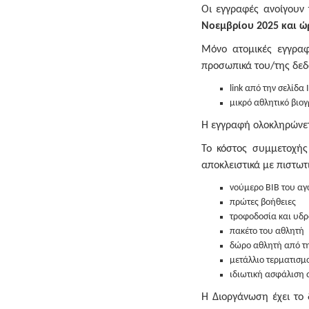
Οι εγγραφές ανοίγουν
Νοεμβρίου 2025 και ώ
Μόνο ατομικές εγγραφ
προσωπικά του/της δεδ
link από την σελίδα
μικρό αθλητικό βιο
Η εγγραφή ολοκληρώνετα
Το κόστος συμμετοχής
αποκλειστικά με πιστωτ
νούμερο BIB του α
πρώτες βοήθειες
τροφοδοσία και υδρ
πακέτο του αθλητή
δώρο αθλητή από τ
μετάλλιο τερματισμ
ιδιωτική ασφάλιση
Η Διοργάνωση έχει το 