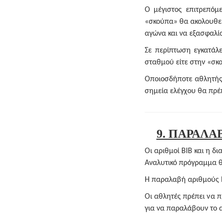
Ο μέγιστος επιτρεπόμ
«σκούπα» θα ακολουθεί
αγώνα και να εξασφαλίσ
Σε περίπτωση εγκατάλ
σταθμού είτε στην «σκ
Οποιοσδήποτε αθλητής/
σημεία ελέγχου θα πρέ
9. ΠΑΡΑΛΑ
Οι αριθμοί BIB και η δ
Αναλυτικό πρόγραμμα θ
Η παραλαβή αριθμούς BI
Οι αθλητές πρέπει να 
για να παραλάβουν το 