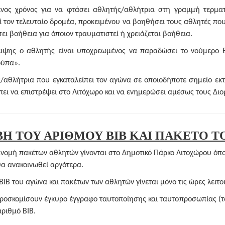
ενος χρόνος για να φτάσει αθλητής/αθλήτρια στη γραμμή τερμα
 τον τελευταίο δρομέα, προκειμένου να βοηθήσει τους αθλητές που
ει βοήθεια για όποιον τραυματιστεί ή χρειάζεται βοήθεια.
ειψης ο αθλητής είναι υποχρεωμένος να παραδώσει το νούμερο 
ούπα».
αθλήτρια που εγκαταλείπει τον αγώνα σε οποιοδήποτε σημείο εκ
πει να επιστρέψει στο Λιτόχωρο και να ενημερώσει αμέσως τους Δι
ΒΗ ΤΟΥ ΑΡΙΘΜΟΥ BIB ΚΑΙ ΠΑΚΕΤΟ 
ιανομή πακέτων αθλητών γίνονται στο Δημοτικό Πάρκο Λιτοχώρου όπ
α ανακοινωθεί αργότερα.
B του αγώνα και πακέτων των αθλητών γίνεται μόνο τις ώρες λειτο
προσκομίσουν έγκυρο έγγραφο ταυτοποίησης και ταυτοπροσωπίας (τ
αριθμό BIB.