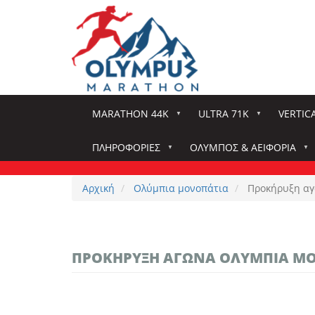
Παράκαμψη
προς
το
κυρίως
περιεχόμενο
MARATHON 44K
ULTRA 71K
VERTIC
ΠΛΗΡΟΦΟΡΊΕΣ
ΌΛΥΜΠΟΣ & ΑΕΙΦΟΡΊΑ
Αρχική
Ολύμπια μονοπάτια
Προκήρυξη αγ
ΠΡΟΚΉΡΥΞΗ ΑΓΏΝΑ ΟΛΎΜΠΙΑ Μ