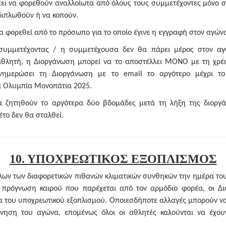
πει να φορεθούν αναλλοίωτα από όλους τους συμμετέχοντες μόνο 
 διπλωθούν ή να κοπούν.
α φορεθεί από το πρόσωπο για το οποίο έγινε η εγγραφή στον αγών
συμμετέχοντας / η συμμετέχουσα δεν θα πάρει μέρος στον αγ
αθλητή, η Διοργάνωση μπορεί να το αποστέλλει ΜΟΝΟ με τη χρ
νημερώσει τη Διοργάνωση με το email το αργότερο μέχρι το κ
α Ολυμπία Μονοπάτια 2025.
 ζητηθούν το αργότερα δύο βδομάδες μετά τη λήξη της διοργά
το δεν θα σταλθεί.
10. ΥΠΟΧΡΕΩΤΙΚΟΣ ΕΞΟΠΛΙΣΜΟΣ
όλων των διαφορετικών πιθανών κλιματικών συνθηκών την ημέρα του
 πρόγνωση καιρού που παρέχεται από τον αρμόδιο φορέα, οι Δ
α του υποχρεωτικού εξοπλισμού. Οποιεσδήποτε αλλαγές μπορούν να
ίνηση του αγώνα, επομένως όλοι οι αθλητές καλούνται να έχου