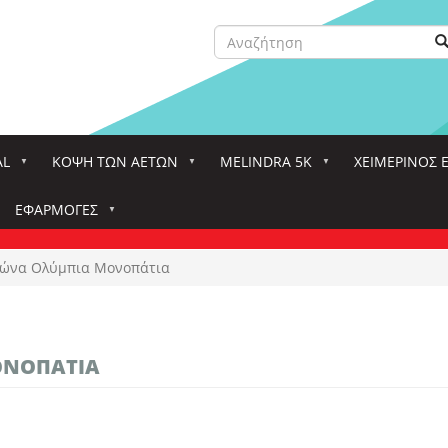
Αναζήτηση
Α
Search
AL
ΚΌΨΗ ΤΩΝ ΑΕΤΏΝ
MELINDRA 5K
ΧΕΙΜΕΡΙΝΟΣ 
ΕΦΑΡΜΟΓΈΣ
ώνα Ολύμπια Μονοπάτια
ΟΝΟΠΆΤΙΑ