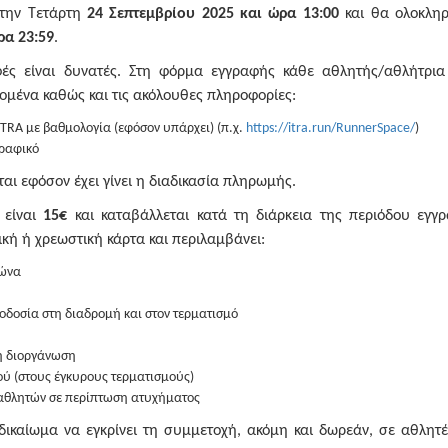
 την Τετάρτη
24 Σεπτεμβρίου 2025 και ώρα 13:00
και θα ολοκλη
ρα 23:59
.
ές είναι δυνατές. Στη φόρμα εγγραφής κάθε αθλητής/αθλήτρια
ομένα καθώς και τις ακόλουθες πληροφορίες:
 ITRA με βαθμολογία (εφόσον υπάρχει) (π.χ.
https://itra.run/RunnerSpace/
)
γραφικό
ι εφόσον έχει γίνει η διαδικασία πληρωμής.
 είναι
15€
και καταβάλλεται κατά τη διάρκεια της περιόδου εγγ
ική ή χρεωστική κάρτα και περιλαμβάνει:
γώνα
οδοσία στη διαδρομή και στον τερματισμό
η διοργάνωση
ού (στους έγκυρους τερματισμούς)
 αθλητών σε περίπτωση ατυχήματος
δικαίωμα να εγκρίνει τη συμμετοχή, ακόμη και δωρεάν, σε αθλητέ