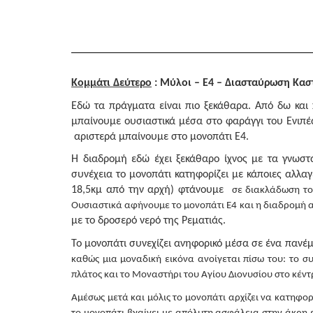
Κομμάτι Δεύτερο
: Μύλοι – Ε4 – Διασταύρωση Καστ
Εδώ τα πράγματα είναι πιο ξεκάθαρα. Από δω και 
μπαίνουμε ουσιαστικά μέσα στο φαράγγι του Ενιπέα
αριστερά μπαίνουμε στο μονοπάτι Ε4.
Η διαδρομή εδώ έχει ξεκάθαρο ίχνος με τα γνωστ
συνέχεια το μονοπάτι κατηφορίζει με κάποιες αλλ
18,5κμ από την αρχή) φτάνουμε
σε διακλάδωση του
Ουσιαστικά αφήνουμε το μονοπάτι Ε4 και η διαδρομή α
με το δροσερό νερό της Ρεματιάς.
Το μονοπάτι συνεχίζει ανηφορικό μέσα σε ένα παν
καθώς μια μοναδική εικόνα ανοίγεται πίσω του: το 
πλάτος και το Μοναστήρι του Αγίου Διονυσίου στο κέντ
Αμέσως μετά και μόλις το μονοπάτι αρχίζει να κατηφορί