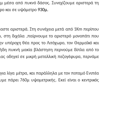
2κμ μέσα από πυκνό δάσος. Συνεχίζουμε αριστερά τη
τρο και σε υψόμετρο
930μ.
μαστε αριστερά. Στη συνέχεια μετά από 1Km περίπου
, στη διχάλα ,παίρνουμε το αριστερό μονοπάτι που
ην υπέροχη θέα προς το Λιτόχωρο, τον Θερμαϊκό και
ε ήδη πυκνή μακία βλάστηση περνούμε δίπλα από το
μας οδηγεί σε μικρή μεταλλική πεζογέφυρα, περνάμε
 για λίγα μέτρα, και παράλληλα με τον ποταμό Ενιπέα
υμε πάρει 760μ υψομετρικής. Εκεί είναι ο κεντρικός