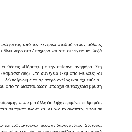
ι φεύγοντας από τον κεντρικό σταθμό στους μύλους
δίνει νερό στο Λιτόχωρο και στη συνέχεια και λοξά
 οι θέσεις «Πόρτες» με την επίπονη ανηφόρα. Στη
 «Δαμασκηνιές». Στη συνέχεια (7κμ από Μύλους και
 Εδώ παίρνουμε το αριστερό σκέλος (και όχι ευθεία).
ίπου από τη διασταύρωση υπάρχει αυτοσχέδια βρύση
 διαδρομής όπου
μια άλλη έκπληξη περιμένει το δρομέα,
ιπέα σε πρώτο πλάνο και σε όλο το ανάπτυγμά του σε
.
ηριστική ευθεία-τούνελ, μέσα σε δάσος πεύκου
Σύντομα,