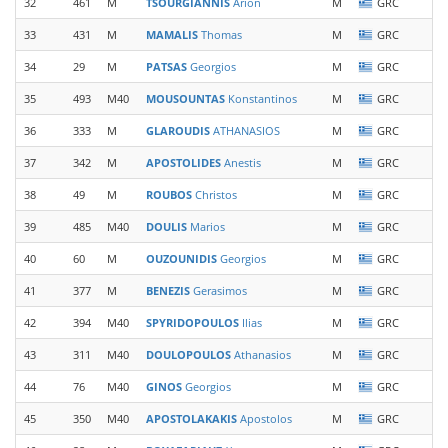
32
461
M
TSOURGIANNIS
Arion
M
GRC
33
431
M
MAMALIS
Thomas
M
GRC
P
34
29
M
PATSAS
Georgios
M
GRC
35
493
M40
MOUSOUNTAS
Konstantinos
M
GRC
P
36
333
M
GLAROUDIS
ATHANASIOS
M
GRC
S
37
342
M
APOSTOLIDES
Anestis
M
GRC
S
38
49
M
ROUBOS
Christos
M
GRC
S
39
485
M40
DOULIS
Marios
M
GRC
40
60
M
OUZOUNIDIS
Georgios
M
GRC
41
377
M
BENEZIS
Gerasimos
M
GRC
O
42
394
M40
SPYRIDOPOULOS
Ilias
M
GRC
E
43
311
M40
DOULOPOULOS
Athanasios
M
GRC
44
76
M40
GINOS
Georgios
M
GRC
45
350
M40
APOSTOLAKAKIS
Apostolos
M
GRC
S