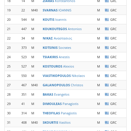
18
14
M
ZIARAS
Konstantinos
M
GRC
19
22
M40
SVARNAS
IOANNIS
M
GRC
E
20
544
M
KOUTIS
Ioannis
M
GRC
21
447
M
KOUKOUTEGOS
Antonios
M
GRC
G
22
34
M
ΝΙΚΑΣ
Αναστασιος
M
GRC
E
23
373
M
KOTSINIS
Socrates
M
GRC
24
523
M
TSIAKIRIS
Anestis
M
GRC
25
527
M
KOSTOUROS
Alexios
M
GRC
O
26
550
M
VIASTIKOPOULOS
Nikolaos
M
GRC
27
467
M40
GALANOPOULOS
Christos
M
GRC
28
351
M
BAKAS
Evangelos
M
GRC
S
29
41
M
DIMOULEAS
Panagiotis
M
GRC
30
314
M
THEOFILAS
Panagiotis
M
GRC
31
408
M40
SKOURTIS
Vasilios
M
GRC