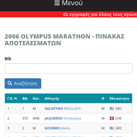
Μενού
Οι εγγραφές για όλους τους αγώνες έ
2006 OLYMPUS MARATHON - ΠΙΝΑΚΑΣ
ΑΠΟΤΕΛΕΣΜΑΤΩΝ
Bib
Αναζήτηση
Γ.Κ.
Bib
Κατ.
Αθλητής
Φ
Εθνικότητα
Ο
1
1
M
KALOFYRIS
NIKOLAOS
M
GRC
E
2
370
M40
JAQUEROD
Christophe
M
CHE
T
3
2
M
GOUNKO
Alexis
M
GRC
E