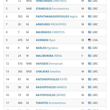
4
12
M50
VENETIKIDIS
DIMITRIOS
M
GRC
A
5
4
M40
STAMOULIS
Konstantinos
M
GRC
C
6
302
M
PAPATHANASSOPOULOS
Argiris
M
GRC
A
7
20
M
ARKOUDIS
PROKOPIOS
M
GRC
8
7
M
MAVRIKIOS
CHRISTOS
M
GRC
9
476
M
GORMAN
Ryan
M
USA
T
10
9
M
KARLOS
Kyriakos
M
GRC
11
24
W
MALIBORSKA
IRENA
F
GRC
A
12
510
M40
VAFIADIS
Emmanuel
M
GRC
13
365
M50
CHALKIAS
Vassilios
M
GRC
S
14
87
M
ANTONOPOULOS
FOTIS
M
GRC
G
15
38
M
KAGIOPOULOS
MARIOS
M
GRC
E
16
19
M
KAYIOPOULOS
ZAFIRIS
M
GRC
E
17
466
M
TSANTOS
Konstantinos
M
GRC