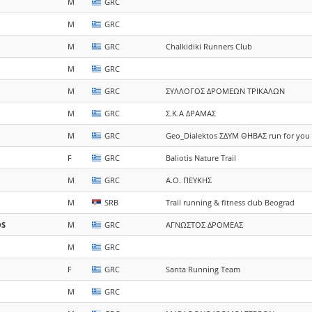
M
GRC
M
GRC
M
GRC
Chalkidiki Runners Club
M
GRC
M
GRC
ΣΥΛΛΟΓΟΣ ΔΡΟΜΕΩΝ ΤΡΙΚΑΛΩΝ
M
GRC
Σ.Κ.Α ΔΡΑΜΑΣ
M
GRC
Geo_Dialektos ΣΔΥΜ ΘΗΒΑΣ run for you
F
GRC
Βaliotis Nature Trail
M
GRC
Α.Ο. ΠΕΥΚΗΣ
M
SRB
Trail running & fitness club Beograd
OS
M
GRC
ΑΓΝΩΣΤΟΣ ΔΡΟΜΕΑΣ
M
GRC
F
GRC
Santa Running Team
M
GRC