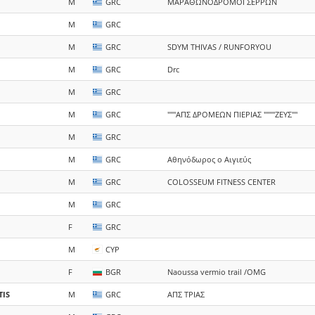
M
GRC
ΜΑΡΑΘΩΝΟΔΡΟΜΟΙ ΣΕΡΡΩΝ
M
GRC
M
GRC
SDYM THIVAS / RUNFORYOU
M
GRC
Drc
M
GRC
M
GRC
"""ΑΠΣ ΔΡΟΜΕΩΝ ΠΙΕΡΙΑΣ """"ΖΕΥΣ""
M
GRC
M
GRC
Αθηνόδωρος ο Αιγιεύς
M
GRC
COLOSSEUM FITNESS CENTER
M
GRC
F
GRC
M
CYP
F
BGR
Naoussa vermio trail /OMG
IS
M
GRC
ΑΠΣ ΤΡΙΑΣ