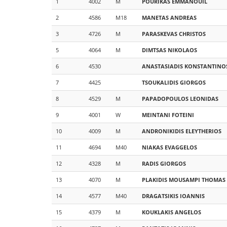
1
4002
M
POURIKAS
EMMANOUIL
2
4586
M18
MANETAS
ANDREAS
3
4726
M
PARASKEVAS
CHRISTOS
5
4064
M
DIMTSAS
NIKOLAOS
6
4530
ANASTASIADIS
KONSTANTINO
7
4425
TSOUKALIDIS
GIORGOS
8
4529
M
PAPADOPOULOS
LEONIDAS
9
4001
W
MEINTANI
FOTEINI
10
4009
M
ANDRONIKIDIS
ELEYTHERIOS
11
4694
M40
NIAKAS
EVAGGELOS
12
4328
M
RADIS
GIORGOS
13
4070
M
PLAKIDIS MOUSAMPI
THOMAS
14
4577
M40
DRAGATSIKIS
IOANNIS
15
4379
M
KOUKLAKIS
ANGELOS