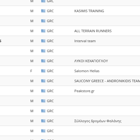
M
GRC
M
GRC
KASIMIS TRAINING
M
GRC
M
GRC
ALL TERRAIN RUNNERS
S
M
GRC
Interval team
M
GRC
M
GRC
ΛΥΚΟΙ ΚΕΧΑΓΙΟΓΛΟΥ
F
GRC
Salomon Hellas
M
GRC
SAUCONY GREECE - ANDRONIKIDIS TEA
M
GRC
Peakstore.gr
M
GRC
M
GRC
M
GRC
Σύλλογος δρομέων Φαλάνης
M
GRC