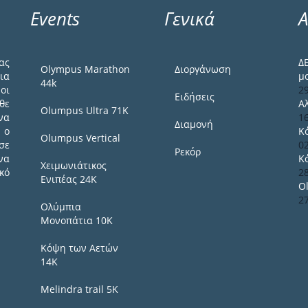
Events
Γενικά
Α
ας
Δ
Olympus Marathon
Διοργάνωση
ια
μ
44k
οι
2
Ειδήσεις
θε
Α
Olumpus Ultra 71K
να
1
Διαμονή
 ο
Κ
Olumpus Vertical
σε
0
Ρεκόρ
να
Κ
Χειμωνιάτικος
κό
2
Ενιπέας 24Κ
O
2
Ολύμπια
Μονοπάτια 10Κ
Κόψη των Αετών
14Κ
Melindra trail 5Κ