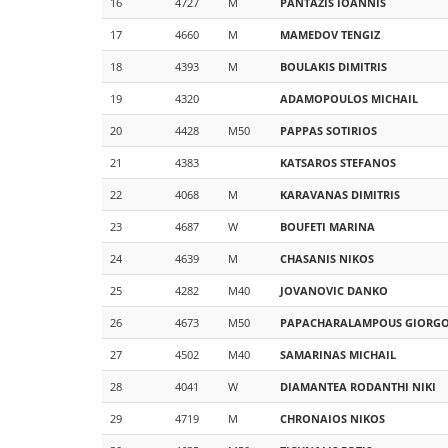
16
4727
M
PANTAZIS
IOANNIS
17
4660
M
MAMEDOV
TENGIZ
18
4393
M
BOULAKIS
DIMITRIS
19
4320
ADAMOPOULOS
MICHAIL
20
4428
M50
PAPPAS
SOTIRIOS
21
4383
KATSAROS
STEFANOS
22
4068
M
KARAVANAS
DIMITRIS
23
4687
W
BOUFETI
MARINA
24
4639
M
CHASANIS
NIKOS
25
4282
M40
JOVANOVIC
DANKO
26
4673
M50
PAPACHARALAMPOUS
GIORG
27
4502
M40
SAMARINAS
MICHAIL
28
4041
W
DIAMANTEA
RODANTHI NIKI
29
4719
M
CHRONAIOS
NIKOS