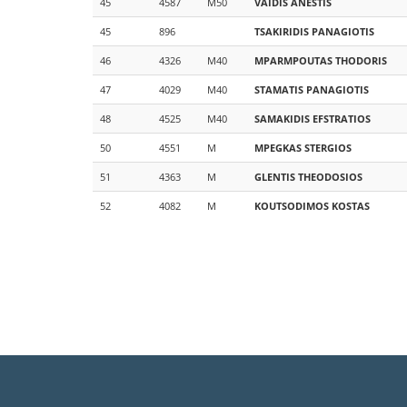
45
4587
M50
VAIDIS
ANESTIS
45
896
TSAKIRIDIS
PANAGIOTIS
46
4326
M40
MPARMPOUTAS
THODORIS
47
4029
M40
STAMATIS
PANAGIOTIS
48
4525
M40
SAMAKIDIS
EFSTRATIOS
50
4551
M
MPEGKAS
STERGIOS
51
4363
M
GLENTIS
THEODOSIOS
52
4082
M
KOUTSODIMOS
KOSTAS
Σελιδοποίηση