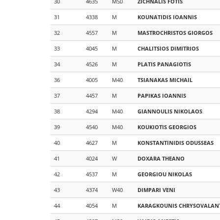
30
4635
M50
ZICHNALIS
FOTIS
31
4338
M
KOUNATIDIS
IOANNIS
32
4557
M
MASTROCHRISTOS
GIORGOS
33
4045
M
CHALITSIOS
DIMITRIOS
34
4526
M
PLATIS
PANAGIOTIS
36
4005
M40
TSIANAKAS
MICHAIL
37
4457
M
PAPIKAS
IOANNIS
38
4294
M40
GIANNOULIS
NIKOLAOS
39
4540
M40
KOUKIOTIS
GEORGIOS
40
4627
M
KONSTANTINIDIS
ODUSSEAS
41
4024
W
DOXARA
THEANO
42
4537
M
GEORGIOU
NIKOLAS
43
4374
W40
DIMPARI
VENI
44
4054
M
KARAGKOUNIS
CHRYSOVALANT