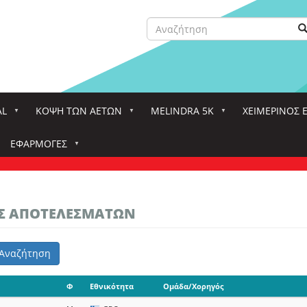
Αναζήτηση
Α
Search
AL
ΚΌΨΗ ΤΩΝ ΑΕΤΏΝ
MELINDRA 5K
ΧΕΙΜΕΡΙΝΟΣ 
ΕΦΑΡΜΟΓΈΣ
ΑΣ ΑΠΟΤΕΛΕΣΜΑΤΩΝ
Αναζήτηση
Φ
Εθνικότητα
Ομάδα/Χορηγός