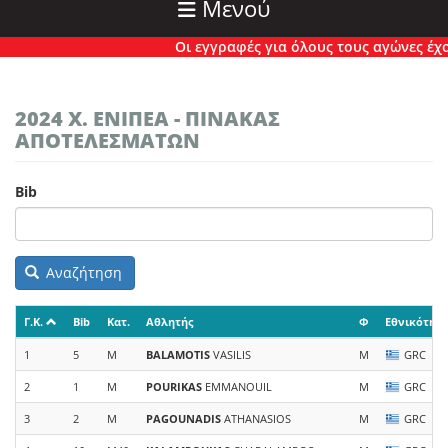
Μενού
Οι εγγραφές για όλους τους αγώνες έχουν 
2024 Χ. ΕΝΙΠΕΑ - ΠΙΝΑΚΑΣ
ΑΠΟΤΕΛΕΣΜΑΤΩΝ
Bib
Αναζήτηση
Γ.Κ.
Bib
Κατ.
Αθλητής
Φ
Εθνικότητ
1
5
M
BALAMOTIS
VASILIS
M
GRC
2
1
M
POURIKAS
EMMANOUIL
M
GRC
3
2
M
PAGOUNADIS
ATHANASIOS
M
GRC