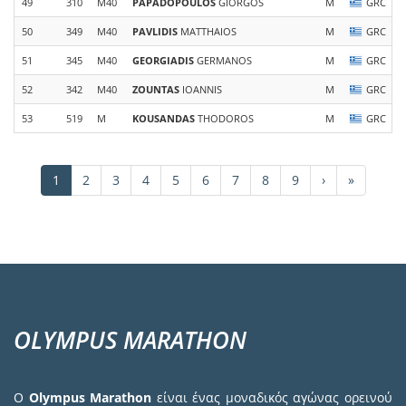
49
310
M40
PAPADOPOULOS
GIORGOS
M
GRC
50
349
M40
PAVLIDIS
MATTHAIOS
M
GRC
51
345
M40
GEORGIADIS
GERMANOS
M
GRC
52
342
M40
ZOUNTAS
IOANNIS
M
GRC
53
519
M
KOUSANDAS
THODOROS
M
GRC
Σελιδοποίηση
Τρέχουσα
1
Σελίδα
2
Σελίδα
3
Σελίδα
4
Σελίδα
5
Σελίδα
6
Σελίδα
7
Σελίδα
8
Σελίδα
9
Next
›
Last
»
σελίδα
page
page
OLYMPUS MARATHON
Ο
Olympus Marathon
είναι ένας μοναδικός αγώνας ορεινού