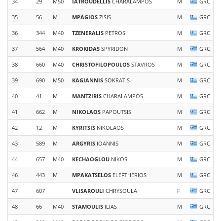
34
29
M50
IATROUDELLIS
CHARALAMPOS
M
GRC
35
56
M
MPAGIOS
ZISIS
M
GRC
36
344
M40
TZENERALIS
PETROS
M
GRC
37
564
M40
KROKIDAS
SPYRIDON
M
GRC
38
660
M40
CHRISTOFILOPOULOS
STAVROS
M
GRC
39
690
M50
KAGIANNIS
SOKRATIS
M
GRC
40
41
M
MANTZIRIS
CHARALAMPOS
M
GRC
41
662
M
NIKOLAOS
PAPOUTSIS
M
GRC
42
12
M
KYRITSIS
NIKOLAOS
M
GRC
43
589
M
ARGYRIS
IOANNIS
M
GRC
44
657
M40
KECHAOGLOU
NIKOS
M
GRC
46
443
M
MPAKATSELOS
ELEFTHERIOS
M
GRC
47
607
VLISAROULI
CHRYSOULA
F
GRC
48
66
M40
STAMOULIS
ILIAS
M
GRC