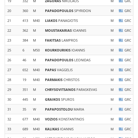
19
332
M
ZAGORAS
NIKOLAOS
M
GRC
20
360
M
PAPADOPOULOS
SPYRIDON
M
GRC
21
413
M40
LIAKOS
PANAGIOTIS
M
GRC
22
362
M
MOUSTAKARIAS
IOANNIS
M
GRC
23
384
M
FAKITSAS
LAMPROS
M
GRC
25
6
M50
KOURKOURIKIS
IOANNIS
M
GRC
26
46
M
PAPADOPOULOS
LEONIDAS
M
GRC
27
652
M40
PAPAS
VAGGELIS
M
GRC
28
19
M40
PARMAKIS
CHRISTOS
M
GRC
29
351
M
CHRYSOVITSANOS
PARASKEVAS
M
GRC
30
445
M
GRAIKOS
SPUROS
M
GRC
31
35
W
PAPAPOSTOLOU
MARIA
F
GRC
32
677
M40
VOZIOS
KONSTANTINOS
M
GRC
33
689
M40
KALIKAS
IOANNIS
M
GRC