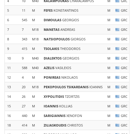
4
10
M40
KALAMPOUKAS
CHARALAMPOS
M
GRC
5
11
M
FEFES
KONSTANTINOS
M
GRC
6
545
M
DIMOULAS
GEORGIOS
M
GRC
7
7
M18
MANETAS
ANDREAS
M
GRC
8
343
M18
NATSIOPOULOS
GIORGOS
M
GRC
9
415
M
TSOLAKIS
THEODOROS
M
GRC
10
9
M40
DIALEKTOS
GEORGIOS
M
GRC
11
588
M40
AZELIS
VASILEIOS
M
GRC
12
4
M
PONIREAS
NIKOLAOS
M
GRC
13
20
M18
PEKOPOULOS TSIKARDANIS
IOANNIS
M
GRC
14
26
M
XYPOLITIDIS
TZORTZIS
M
GRC
15
27
M
IOANNIS
KOLLIAS
M
GRC
16
440
M
SARIGIANNIS
XENOFON
M
GRC
18
414
M
ZILIASKOUDIS
CHRISTOS
M
GRC