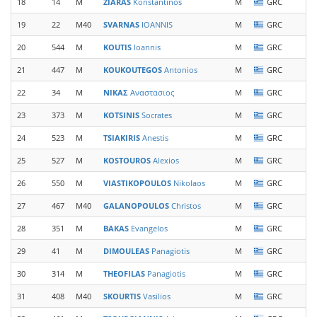
18
14
M
ZIARAS
Konstantinos
M
GRC
19
22
M40
SVARNAS
IOANNIS
M
GRC
E
20
544
M
KOUTIS
Ioannis
M
GRC
21
447
M
KOUKOUTEGOS
Antonios
M
GRC
G
22
34
M
ΝΙΚΑΣ
Αναστασιος
M
GRC
E
23
373
M
KOTSINIS
Socrates
M
GRC
24
523
M
TSIAKIRIS
Anestis
M
GRC
25
527
M
KOSTOUROS
Alexios
M
GRC
O
26
550
M
VIASTIKOPOULOS
Nikolaos
M
GRC
27
467
M40
GALANOPOULOS
Christos
M
GRC
28
351
M
BAKAS
Evangelos
M
GRC
S
29
41
M
DIMOULEAS
Panagiotis
M
GRC
30
314
M
THEOFILAS
Panagiotis
M
GRC
31
408
M40
SKOURTIS
Vasilios
M
GRC