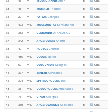
32
461
M
TSOURGIANNIS
Arion
M
GRC
33
431
M
MAMALIS
Thomas
M
GRC
P
34
29
M
PATSAS
Georgios
M
GRC
35
493
M40
MOUSOUNTAS
Konstantinos
M
GRC
P
36
333
M
GLAROUDIS
ATHANASIOS
M
GRC
S
37
342
M
APOSTOLIDES
Anestis
M
GRC
S
38
49
M
ROUBOS
Christos
M
GRC
S
39
485
M40
DOULIS
Marios
M
GRC
40
60
M
OUZOUNIDIS
Georgios
M
GRC
41
377
M
BENEZIS
Gerasimos
M
GRC
O
42
394
M40
SPYRIDOPOULOS
Ilias
M
GRC
E
43
311
M40
DOULOPOULOS
Athanasios
M
GRC
44
76
M40
GINOS
Georgios
M
GRC
45
350
M40
APOSTOLAKAKIS
Apostolos
M
GRC
S