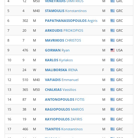
4
12
M50
VENETIKIDIS
DIMITRIOS
M
GRC
A
5
4
M40
STAMOULIS
Konstantinos
M
GRC
C
6
302
M
PAPATHANASSOPOULOS
Argiris
M
GRC
A
7
20
M
ARKOUDIS
PROKOPIOS
M
GRC
8
7
M
MAVRIKIOS
CHRISTOS
M
GRC
9
476
M
GORMAN
Ryan
M
USA
T
10
9
M
KARLOS
Kyriakos
M
GRC
11
24
W
MALIBORSKA
IRENA
F
GRC
A
12
510
M40
VAFIADIS
Emmanuel
M
GRC
13
365
M50
CHALKIAS
Vassilios
M
GRC
S
14
87
M
ANTONOPOULOS
FOTIS
M
GRC
G
15
38
M
KAGIOPOULOS
MARIOS
M
GRC
E
16
19
M
KAYIOPOULOS
ZAFIRIS
M
GRC
E
17
466
M
TSANTOS
Konstantinos
M
GRC