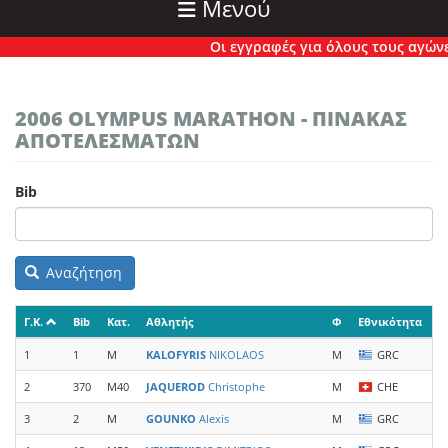
Μενού
Οι εγγραφές για όλους τους αγώνες έ
2006 OLYMPUS MARATHON - ΠΙΝΑΚΑΣ
ΑΠΟΤΕΛΕΣΜΑΤΩΝ
Bib
Αναζήτηση
Γ.Κ.
Bib
Κατ.
Αθλητής
Φ
Εθνικότητα
Ο
1
1
M
KALOFYRIS
NIKOLAOS
M
GRC
E
2
370
M40
JAQUEROD
Christophe
M
CHE
T
3
2
M
GOUNKO
Alexis
M
GRC
E